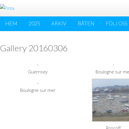
HEM
2025
ARKIV
BÅTEN
FÖLJ OSS
Gallery 20160306
Guernsey
Boulogne sur me
Boulogne sur mer
Roscoff